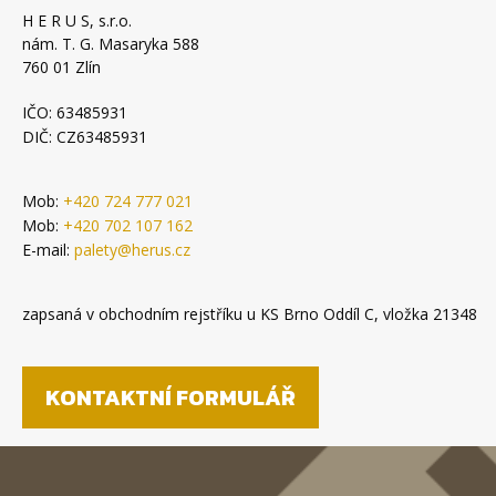
H E R U S, s.r.o.
nám. T. G. Masaryka 588
760 01 Zlín
IČO: 63485931
DIČ: CZ63485931
Mob:
+420 724 777 021
Mob:
+420 702 107 162
E-mail:
palety@herus.cz
zapsaná v obchodním rejstříku u KS Brno Oddíl C, vložka 21348
KONTAKTNÍ FORMULÁŘ