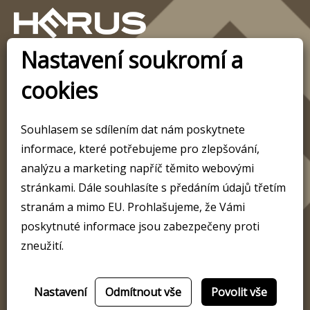
Nastavení soukromí a
O firmě
Jak ušetřit
cookies
Služby
Ippc
Sortiment
Výroba palet
Kontakty
Školení
Souhlasem se sdílením dat nám poskytnete
Provozovny
Cookies
informace, které potřebujeme pro zlepšování,
Ochrana osobních údajů
analýzu a marketing napříč těmito webovými
stránkami. Dále souhlasíte s předáním údajů třetím
stranám a mimo EU. Prohlašujeme, že Vámi
H E R U S, s.r.o.
Mob:
+420 724 777 021
poskytnuté informace jsou zabezpečeny proti
nám. T. G. Masaryka 588
Mob:
+420 702 107 162
760 01 Zlín
E-mail:
palety@herus.cz
zneužití.
Nastavení
Odmítnout vše
Povolit vše